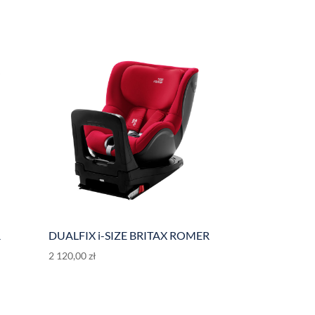
R
DUALFIX i-SIZE BRITAX ROMER
2 120,00
zł