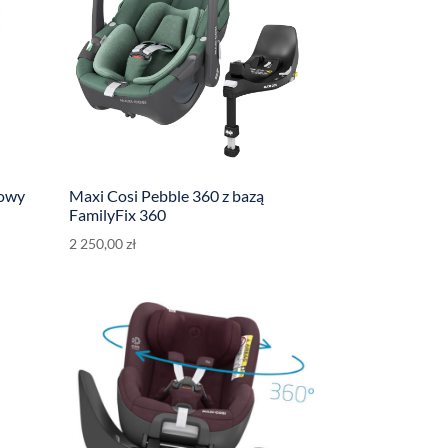
towy
Maxi Cosi Pebble 360 z bazą
FamilyFix 360
2 250,00
zł