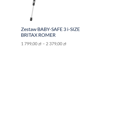
Zestaw BABY-SAFE 3 i-SIZE
BRITAX ROMER
1 799,00
zł
–
2 379,00
zł