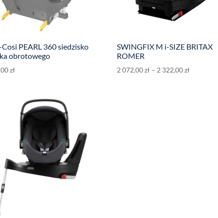
-Cosi PEARL 360 siedzisko
SWINGFIX M i-SIZE BRITAX
lika obrotowego
ROMER
,00
zł
2 072,00
zł
–
2 322,00
zł