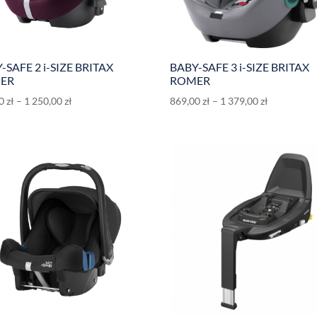
-SAFE 2 i-SIZE BRITAX
BABY-SAFE 3 i-SIZE BRITAX
ER
ROMER
00
zł
–
1 250,00
zł
869,00
zł
–
1 379,00
zł