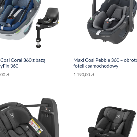
Cosi Coral 360 z bazą
Maxi Cosi Pebble 360 – obro
lyFix 360
fotelik samochodowy
,00
zł
1 190,00
zł