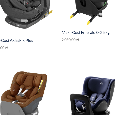
Maxi-Cosi Emerald 0-25 kg
2 050,00
zł
Cosi AxissFix Plus
,00
zł