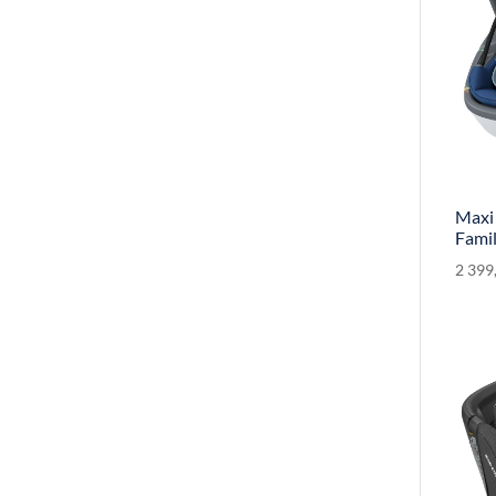
Maxi 
Fami
2 399