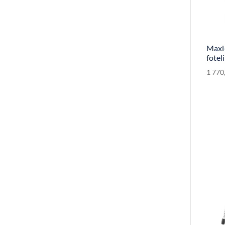
Maxi
fote
1 770