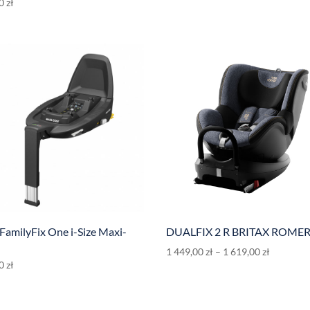
00
zł
FamilyFix One i-Size Maxi-
DUALFIX 2 R BRITAX ROME
1 449,00
zł
–
1 619,00
zł
00
zł