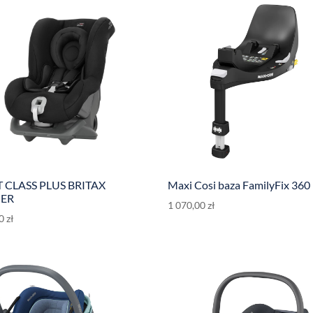
T CLASS PLUS BRITAX
Maxi Cosi baza FamilyFix 360
ER
1 070,00
zł
00
zł