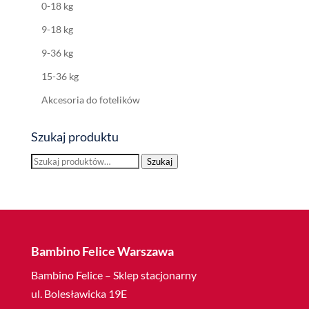
0-18 kg
9-18 kg
9-36 kg
15-36 kg
Akcesoria do fotelików
Szukaj produktu
Szukaj:
Szukaj
Bambino Felice Warszawa
Bambino Felice – Sklep stacjonarny
ul. Bolesławicka 19E