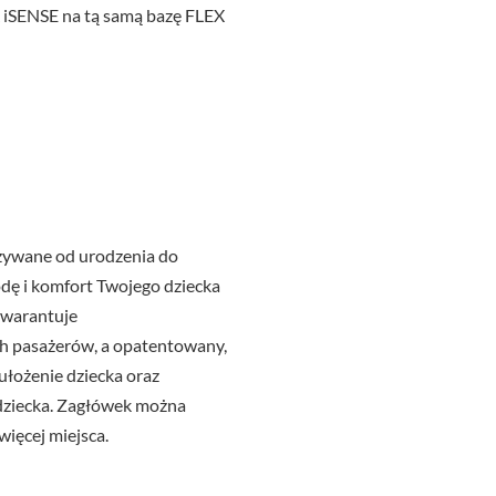
X iSENSE na tą samą bazę FLEX
żywane od urodzenia do
odę i komfort Twojego dziecka
gwarantuje
h pasażerów, a opatentowany,
łożenie dziecka oraz
dziecka. Zagłówek można
ięcej miejsca.