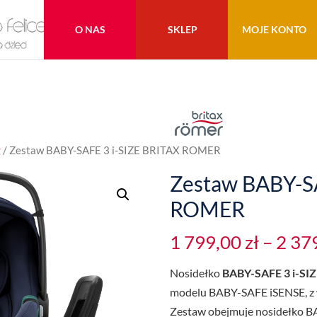
O NAS
SKLEP
MOJE KONTO
g
/ Zestaw BABY-SAFE 3 i-SIZE BRITAX ROMER
Zestaw BABY-SA
ROMER
1 799,00
zł
–
2 37
Nosidełko
BABY-SAFE 3 i-SI
modelu BABY-SAFE iSENSE, z w
Zestaw obejmuje nosidełko B