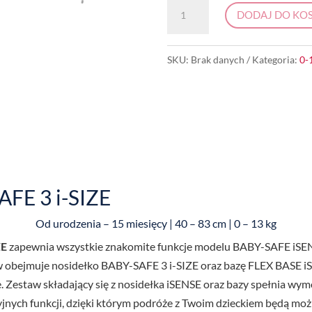
ilość
DODAJ DO KO
Zestaw
BABY-
SKU:
Brak danych
Kategoria:
0-
SAFE
3
i-
SIZE
BRITAX
ROMER
FE 3 i-SIZE
Od urodzenia – 15 miesięcy | 40 – 83 cm | 0 – 13 kg
ZE
zapewnia wszystkie znakomite funkcje modelu BABY-SAFE iSENS
aw obejmuje nosidełko BABY-SAFE 3 i-SIZE oraz bazę FLEX BASE iS
Zestaw składający się z nosidełka iSENSE oraz bazy spełnia wymog
nych funkcji, dzięki którym podróże z Twoim dzieckiem będą możl