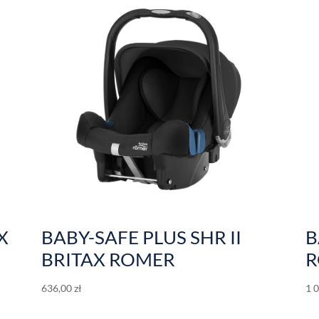
X
BABY-SAFE PLUS SHR II
B
BRITAX ROMER
R
636,00
zł
1 