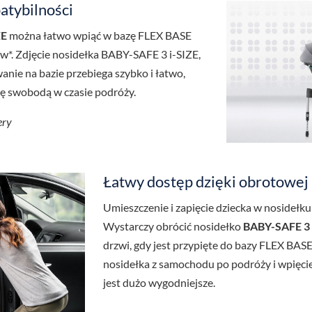
atybilności
ZE
można łatwo wpiąć w bazę FLEX BASE
w*. Zdjęcie nosidełka BABY-SAFE 3 i-SIZE,
nie na bazie przebiega szybko i łatwo,
ię swobodą w czasie podróży.
ery
Łatwy dostęp dzięki obrotowej
Umieszczenie i zapięcie dziecka w nosidełku j
Wystarczy obrócić nosidełko
BABY-SAFE 3 
drzwi, gdy jest przypięte do bazy FLEX BAS
nosidełka z samochodu po podróży i wpięci
jest dużo wygodniejsze.