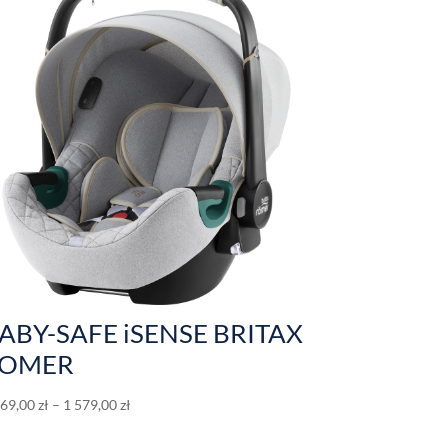
ABY-SAFE iSENSE BRITAX
OMER
069,00
zł
–
1 579,00
zł