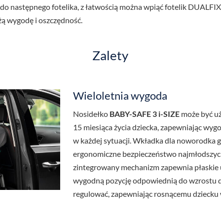
 do następnego fotelika, z łatwością można wpiąć fotelik DUALFI
ą wygodę i oszczędność.
Zalety
Wieloletnia wygoda
Nosidełko
BABY-SAFE 3 i-SIZE
może być u
15 miesiąca życia dziecka, zapewniając wyg
w każdej sytuacji. Wkładka dla noworodka 
ergonomiczne bezpieczeństwo najmłodszyc
zintegrowany mechanizm zapewnia płaskie u
wygodną pozycję odpowiednią do wzrostu 
regulować, zapewniając rosnącemu dziecku w