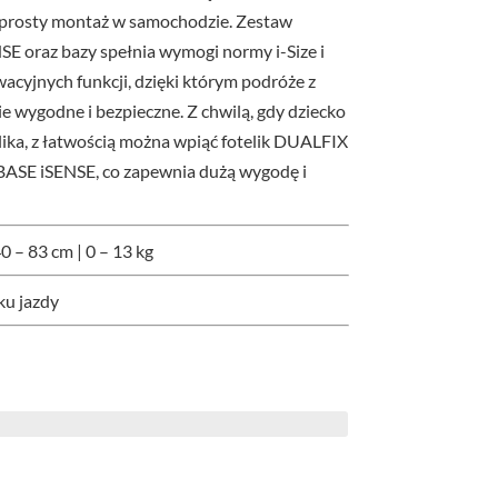
i prosty montaż w samochodzie. Zestaw
NSE oraz bazy spełnia wymogi normy i-Size i
acyjnych funkcji, dzięki którym podróże z
 wygodne i bezpieczne. Z chwilą, gdy dziecko
ika, z łatwością można wpiąć fotelik DUALFIX
BASE iSENSE, co zapewnia dużą wygodę i
0 – 83 cm | 0 – 13 kg
ku jazdy