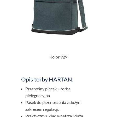
Kolor 929
Opis torby HARTAN:
Przenośny plecak – torba
pielęgnacyjna.
Pasek do przenoszenia z dużym
zakresem regulacji.
Praktyczny układ wnętrza i duża