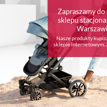
Zapraszamy do
sklepu stacjon
Warszawi
Nasze produkty kupis
sklepie internetowym.