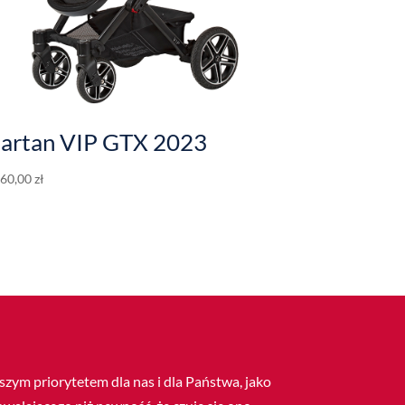
artan VIP GTX 2023
260,00
zł
ym priorytetem dla nas i dla Państwa, jako