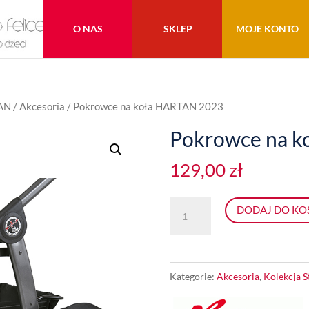
O NAS
SKLEP
MOJE KONTO
AN
/
Akcesoria
/ Pokrowce na koła HARTAN 2023
Pokrowce na k
129,00
zł
ilość
DODAJ DO KO
Pokrowce
na
koła
Kategorie:
Akcesoria
,
Kolekcja 
HARTAN
2023