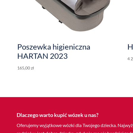
Poszewka higieniczna
H
HARTAN 2023
4 
165,00
zł
Dlaczego warto kupić wózek u nas?
Oferujemy wyjątkowe wózki dla Twojego dziecka. Najwyższ