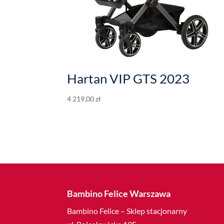
Hartan VIP GTS 2023
4 219,00
zł
Bambino Felice Warszawa
Bambino Felice – Sklep stacjonarny