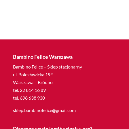
Bambino Felice Warszawa
Bambino Felice – Sklep stacjonarny
ul. Bolesławicka 19E
Warszawa – Bródno
tel. 22 814 16 89
tel. 698 638 930
sklep.bambinofelice@gmail.com
Dlaczego warto kupić wózek u nas?